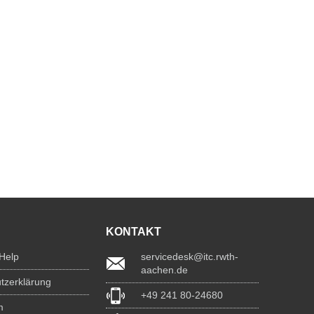
KONTAKT
 Help
servicedesk@itc.rwth-
aachen.de
tzerklärung
+49 241 80-24680
m