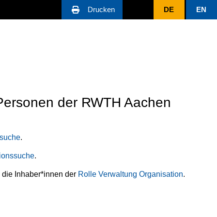
Drucken
DE
EN
d Personen der RWTH Aachen
suche
.
ionssuche
.
 die Inhaber*innen der
Rolle Verwaltung Organisation
.