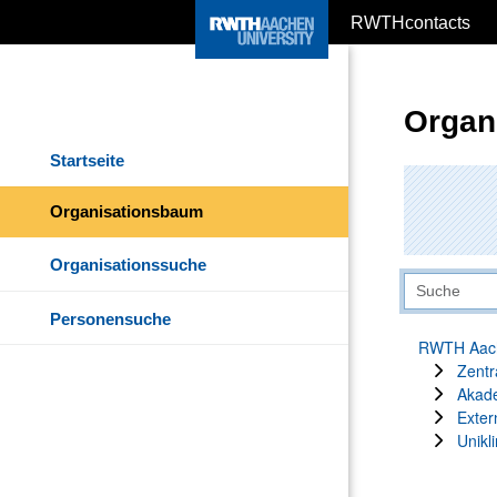
RWTHcontacts
Organ
Startseite
Organisationsbaum
Organisationssuche
Personensuche
RWTH Aach
Zentr
Akade
Exter
Unikli