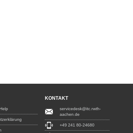
KONTAKT
 Help
servicedesk@itc.rwth-
aachen.de
tzerklärung
+49 241 80-24680
m