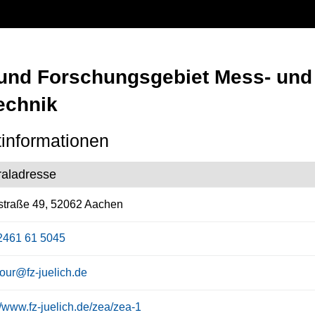
 und Forschungsgebiet Mess- und 
echnik
informationen
raladresse
straße 49, 52062 Aachen
2461 61 5045
tour@fz-juelich.de
//www.fz-juelich.de/zea/zea-1