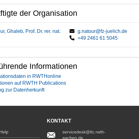
tigte der Organisation
r, Ghaleb, Prof. Dr. rer. nat.
g.natour@fz-juelich.de
+49 2461 61 5045
ührende Informationen
ationsdaten in RWTHonline
tionen auf RWTH Publications
ng zur Datenherkunft
KONTAKT
 Help
servicedesk@itc.rwth-
aachen.de