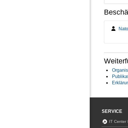
Beschäf
Natou
Weiterf
Organis
Publika
Erkläru
SERVICE
IT Center