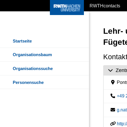
RWTHcontacts
Lehr-
Füget
Startseite
Organisationsbaum
Kontakt
Organisationssuche
Zent
Personensuche
Pont
+49 
g.na
http: