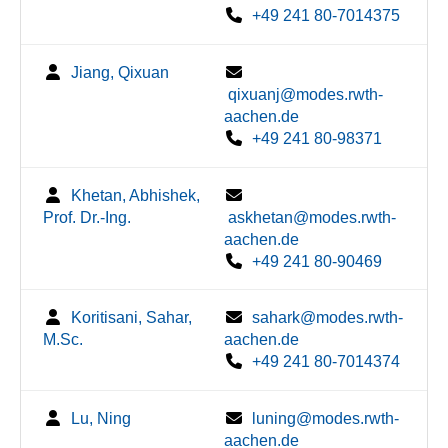
+49 241 80-7014375
Jiang, Qixuan
qixuanj@modes.rwth-
aachen.de
+49 241 80-98371
Khetan, Abhishek,
Prof. Dr.-Ing.
askhetan@modes.rwth-
aachen.de
+49 241 80-90469
Koritisani, Sahar,
sahark@modes.rwth-
M.Sc.
aachen.de
+49 241 80-7014374
Lu, Ning
luning@modes.rwth-
aachen.de