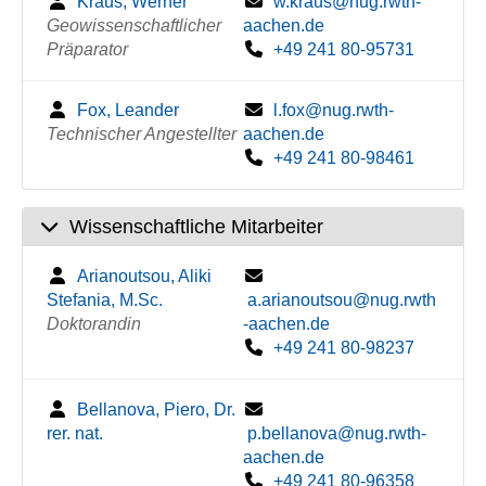
Kraus, Werner
w.kraus@nug.rwth-
Geowissenschaftlicher
aachen.de
Präparator
+49 241 80-95731
Fox, Leander
l.fox@nug.rwth-
Technischer Angestellter
aachen.de
+49 241 80-98461
Wissenschaftliche Mitarbeiter
Arianoutsou, Aliki
Stefania, M.Sc.
a.arianoutsou@nug.rwth
Doktorandin
-aachen.de
+49 241 80-98237
Bellanova, Piero, Dr.
rer. nat.
p.bellanova@nug.rwth-
aachen.de
+49 241 80-96358