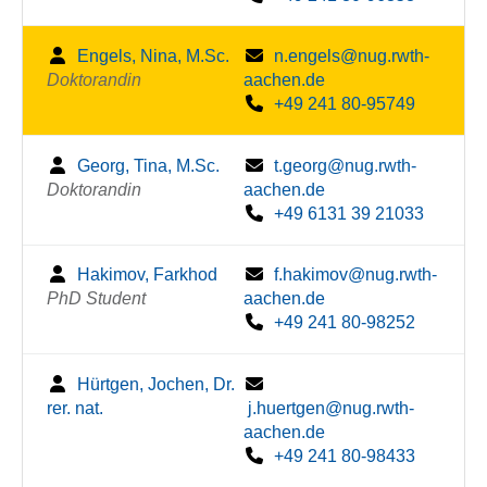
Engels, Nina, M.Sc.
n.engels@nug.rwth-
Doktorandin
aachen.de
+49 241 80-95749
Georg, Tina, M.Sc.
t.georg@nug.rwth-
Doktorandin
aachen.de
+49 6131 39 21033
Hakimov, Farkhod
f.hakimov@nug.rwth-
PhD Student
aachen.de
+49 241 80-98252
Hürtgen, Jochen, Dr.
rer. nat.
j.huertgen@nug.rwth-
aachen.de
+49 241 80-98433