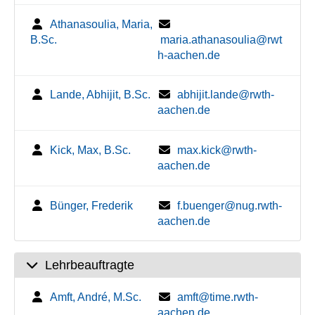
Athanasoulia, Maria,
B.Sc.
maria.athanasoulia@rwt
h-aachen.de
Lande, Abhijit, B.Sc.
abhijit.lande@rwth-
aachen.de
Kick, Max, B.Sc.
max.kick@rwth-
aachen.de
Bünger, Frederik
f.buenger@nug.rwth-
aachen.de
Lehrbeauftragte
Amft, André, M.Sc.
amft@time.rwth-
aachen.de