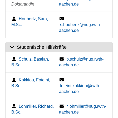
Doktorandin
aachen.de
Houbertz, Sara,
M.Sc.
s.houbertz@nug.rwth-
aachen.de
Studentische Hilfskräfte
Schulz, Bastian,
b.schulz@nug.rwth-
B.Sc.
aachen.de
Kokkiou, Foteini,
B.Sc.
foteini.kokkiou@rwth-
aachen.de
Lohmiller, Richard,
r.lohmiller@nug.rwth-
B.Sc.
aachen.de