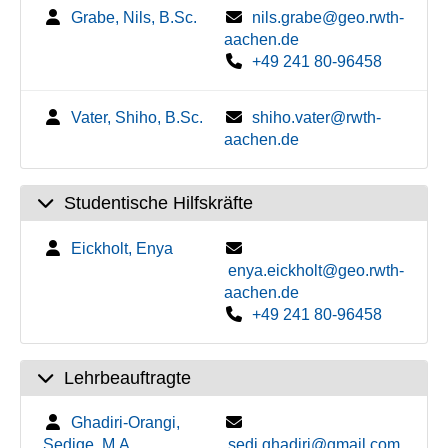
Grabe, Nils, B.Sc.
nils.grabe@geo.rwth-
aachen.de
+49 241 80-96458
Vater, Shiho, B.Sc.
shiho.vater@rwth-
aachen.de
Studentische Hilfskräfte
Eickholt, Enya
enya.eickholt@geo.rwth-
aachen.de
+49 241 80-96458
Lehrbeauftragte
Ghadiri-Orangi,
Sedige, M.A.
sedi.ghadiri@gmail.com