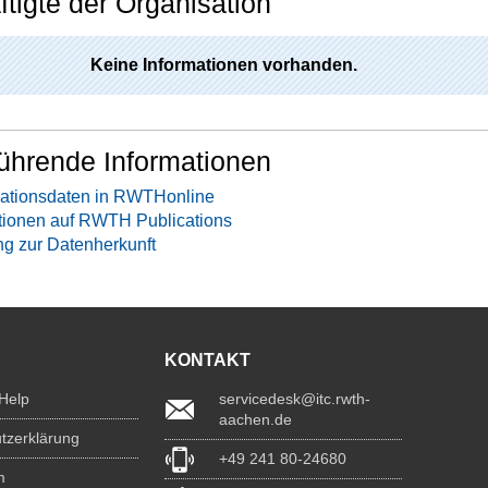
tigte der Organisation
Keine Informationen vorhanden.
ührende Informationen
ationsdaten in RWTHonline
tionen auf RWTH Publications
ng zur Datenherkunft
KONTAKT
 Help
servicedesk@itc.rwth-
aachen.de
tzerklärung
+49 241 80-24680
m