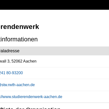
erendenwerk
informationen
raladresse
all 3, 52062 Aachen
241 80-93200
@stw.rwth-aachen.de
s://www.studierendenwerk-aachen.de