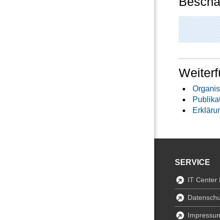
Beschäf
Weiterf
Organis
Publika
Erkläru
SERVICE
IT Center
Datenschu
Impressu