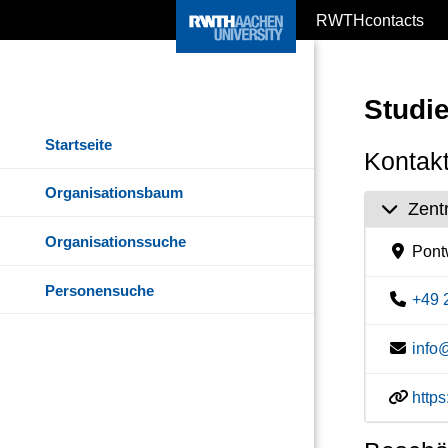
RWTHcontacts
Studi
Startseite
Kontakt
Organisationsbaum
Zent
Organisationssuche
Pontw
Personensuche
+49 
info
http