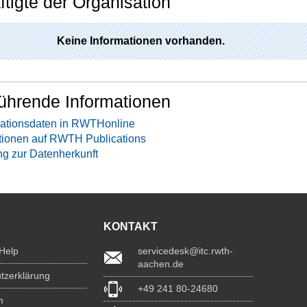
tigte der Organisation
Keine Informationen vorhanden.
ührende Informationen
ationsdaten in RWTHonline
tionen auf RWTH Publications
ng zur Datenherkunft
KONTAKT
 Help
servicedesk@itc.rwth-
aachen.de
tzerklärung
+49 241 80-24680
m