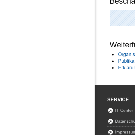
Beschäf
Weiterf
Organis
Publika
Erkläru
SERVICE
IT Center
Datenschu
Impressu