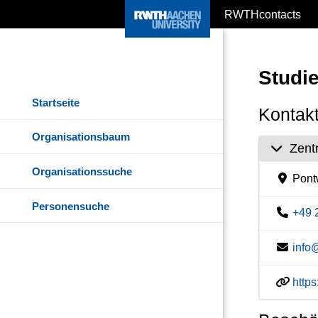
RWTHcontacts
Studi
Startseite
Kontakt
Organisationsbaum
Zent
Organisationssuche
Pontw
Personensuche
+49 
info
http