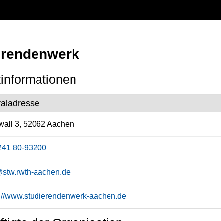
erendenwerk
informationen
raladresse
all 3, 52062 Aachen
241 80-93200
@stw.rwth-aachen.de
s://www.studierendenwerk-aachen.de