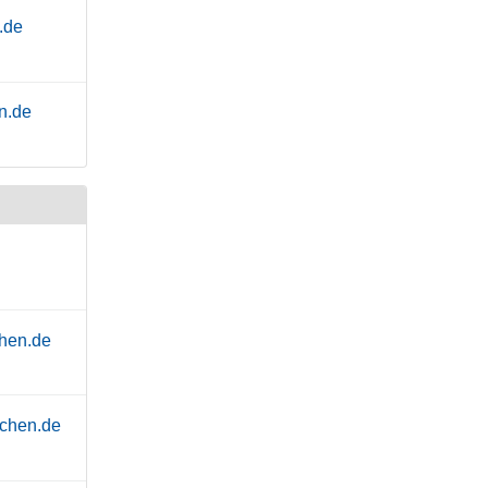
.de
n.de
chen.de
chen.de