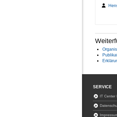
Hens
Weiterf
Organis
Publika
Erkläru
SERVICE
IT Center
Datenschu
Impressu