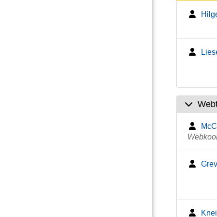
Hilg
Lies
Web
McCl
Webkoor
Grev
Knei