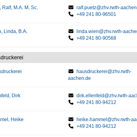
, Ralf, M.A. M. Sc.
ralf.puetz@zhv.rwth-aachen
+49 241 80-96501
, Linda, B.A.
linda.wien@zhv.rwth-aache
+49 241 80-90568
druckerei
druckerei
hausdruckerei@zhv.rwth-
aachen.de
nfeld, Dirk
dirk.ellenfeld@zhv.rwth-aa
+49 241 80-94212
mel, Heike
heike.hammel@zhv.rwth-aa
+49 241 80-94212