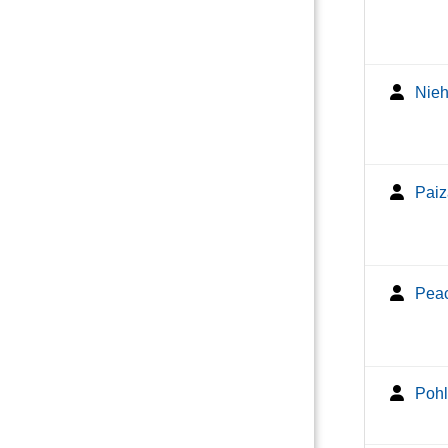
Niehö
Paiz
Peac
Pohl