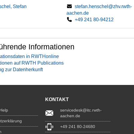
chel, Stefan
stefan.henschel@zhv.rwth-
aachen.de
+49 241 80-94212
ührende Informationen
ationsdaten in RWTHonline
tionen auf RWTH Publications
ng zur Datenherkunft
KONTAKT
 Help
servicedesk@itc.rwth-
aachen.de
tzerklärung
+49 241 80-24680
m