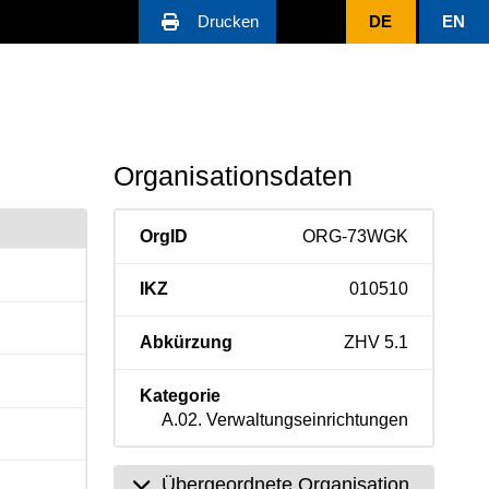
Drucken
DE
EN
Organisationsdaten
OrgID
ORG-73WGK
IKZ
010510
Abkürzung
ZHV 5.1
Kategorie
A.02. Verwaltungseinrichtungen
Übergeordnete Organisation