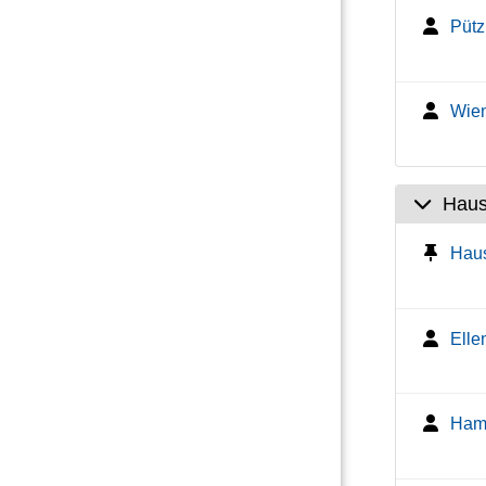
Pütz
Wien
Haus
Haus
Elle
Ham