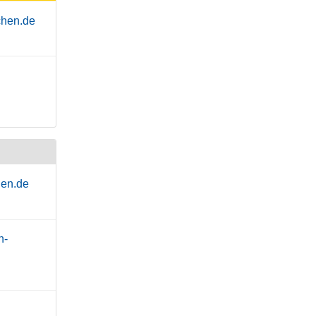
chen.de
hen.de
h-