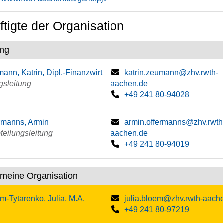
tigte der Organisation
ung
ann, Katrin, Dipl.-Finanzwirt
katrin.zeumann@zhv.rwth-
gsleitung
aachen.de
+49 241 80-94028
rmanns, Armin
armin.offermanns@zhv.rwth
bteilungsleitung
aachen.de
+49 241 80-94019
emeine Organisation
m-Tytarenko, Julia, M.A.
julia.bloem@zhv.rwth-aach
+49 241 80-97219