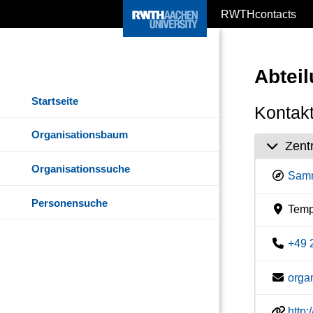
RWTHcontacts
Abteil
Startseite
Kontakt
Organisationsbaum
Zent
Organisationssuche
Samm
Personensuche
Temp
+49 
orga
http: