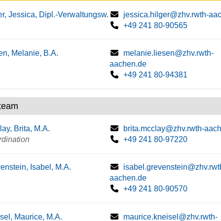
er, Jessica, Dipl.-Verwaltungsw.
jessica.hilger@zhv.rwth-aa
+49 241 80-90565
en, Melanie, B.A.
melanie.liesen@zhv.rwth-
aachen.de
+49 241 80-94381
team
ay, Brita, M.A.
brita.mcclay@zhv.rwth-aac
dination
+49 241 80-97220
enstein, Isabel, M.A.
isabel.grevenstein@zhv.rwt
aachen.de
+49 241 80-90570
sel, Maurice, M.A.
maurice.kneisel@zhv.rwth-