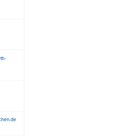
th-
chen.de