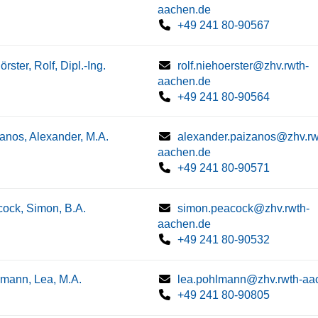
aachen.de
+49 241 80-90567
rster, Rolf, Dipl.-Ing.
rolf.niehoerster@zhv.rwth-
aachen.de
+49 241 80-90564
anos, Alexander, M.A.
alexander.paizanos@zhv.rw
aachen.de
+49 241 80-90571
ock, Simon, B.A.
simon.peacock@zhv.rwth-
aachen.de
+49 241 80-90532
mann, Lea, M.A.
lea.pohlmann@zhv.rwth-aa
+49 241 80-90805