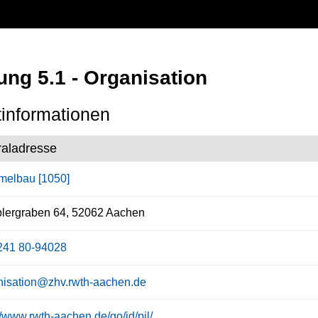
ung 5.1 - Organisation
informationen
raladresse
elbau [1050]
lergraben 64, 52062 Aachen
241 80-94028
nisation@zhv.rwth-aachen.de
//www.rwth-aachen.de/go/id/pjl/