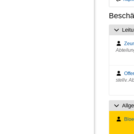
Beschäf
Leit
Zeum
Abteilun
Offe
stellv. A
Allg
Bloe