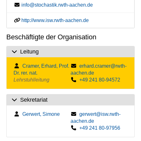
info@stochastik.rwth-aachen.de
http://www.isw.rwth-aachen.de
Beschäftigte der Organisation
Leitung
Cramer, Erhard, Prof.
erhard.cramer@rwth-
Dr. rer. nat.
aachen.de
Lehrstuhlleitung
+49 241 80-94572
Sekretariat
Gerwert, Simone
gerwert@isw.rwth-
aachen.de
+49 241 80-97956