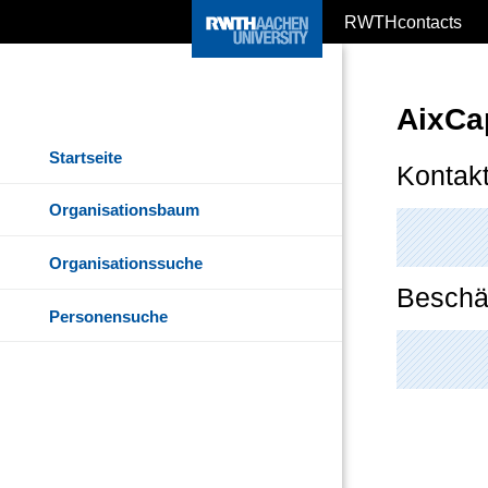
RWTHcontacts
AixCa
Startseite
Kontakt
Organisationsbaum
Organisationssuche
Beschäf
Personensuche