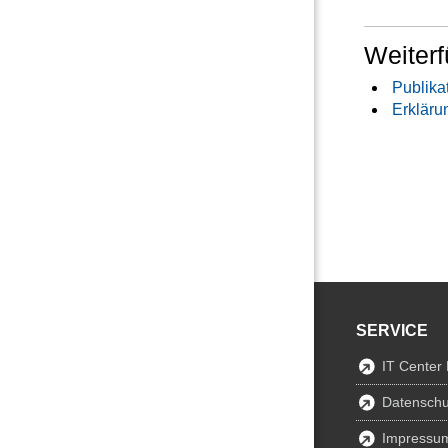
Weiterf
Publika
Erkläru
SERVICE
IT Center
Datenschu
Impressu