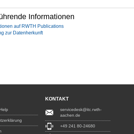
ührende Informationen
tionen auf RWTH Publications
ng zur Datenherkunft
KONTAKT
 Help
servicedesk@itc.rwth-
aachen.de
tzerklärung
+49 241 80-24680
m