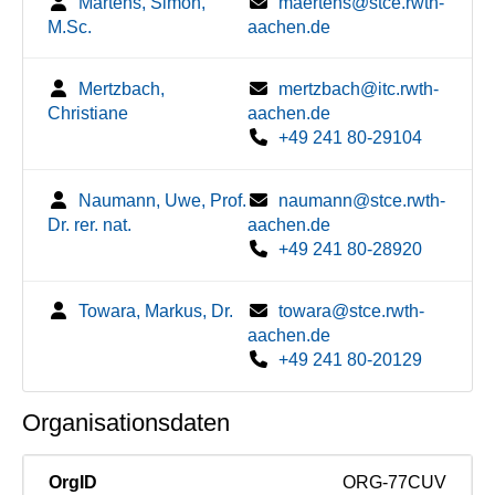
Märtens, Simon,
maertens@stce.rwth-
M.Sc.
aachen.de
Mertzbach,
mertzbach@itc.rwth-
Christiane
aachen.de
+49 241 80-29104
Naumann, Uwe, Prof.
naumann@stce.rwth-
Dr. rer. nat.
aachen.de
+49 241 80-28920
Towara, Markus, Dr.
towara@stce.rwth-
aachen.de
+49 241 80-20129
Organisationsdaten
OrgID
ORG-77CUV