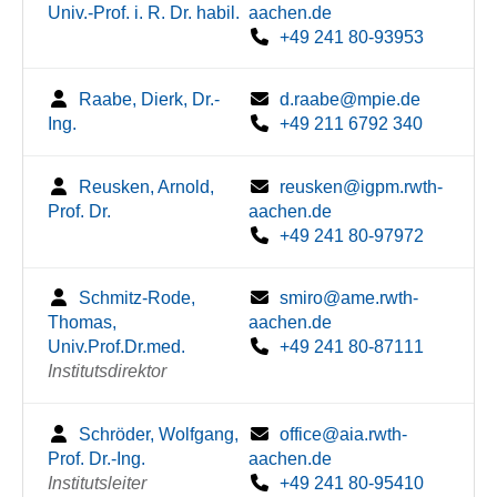
Univ.-Prof. i. R. Dr. habil.
aachen.de
+49 241 80-93953
Raabe, Dierk, Dr.-
d.raabe@mpie.de
Ing.
+49 211 6792 340
Reusken, Arnold,
reusken@igpm.rwth-
Prof. Dr.
aachen.de
+49 241 80-97972
Schmitz-Rode,
smiro@ame.rwth-
Thomas,
aachen.de
Univ.Prof.Dr.med.
+49 241 80-87111
Institutsdirektor
Schröder, Wolfgang,
office@aia.rwth-
Prof. Dr.-Ing.
aachen.de
Institutsleiter
+49 241 80-95410