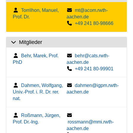
Torrilhon, Manuel,
mt@acom.rwth-
Prof. Dr.
aachen.de
+49 241 80-98666
Mitglieder
Behr, Marek, Prof.
behr@cats.rwth-
PhD
aachen.de
+49 241 80-99901
Dahmen, Wolfgang,
dahmen@igpm.rwth-
Univ.-Prof. i. R. Dr. rer.
aachen.de
nat.
Roßmann, Jürgen,
Prof. Dr.-Ing.
rossmann@mmi.rwth-
aachen.de