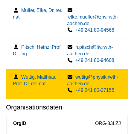
Müller, Elke, Dr. rer.
nat.
elke.mueller@zhv.rwth-
aachen.de
+49 241 80-94566
Pitsch, Heinz, Prof.
h.pitsch@itv.rwth-
Dr.-Ing.
aachen.de
+49 241 80-94608
Wuttig, Matthias,
wuttig@physik.rwth-
Prof. Dr. rer. nat.
aachen.de
+49 241 80-27155
Organisationsdaten
OrgID
ORG-83LZJ