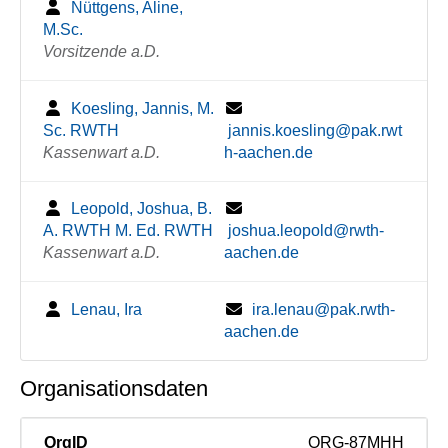
Nüttgens, Aline,
M.Sc.
Vorsitzende a.D.
Koesling, Jannis, M.
Sc. RWTH
jannis.koesling@pak.rwt
Kassenwart a.D.
h-aachen.de
Leopold, Joshua, B.
A. RWTH M. Ed. RWTH
joshua.leopold@rwth-
Kassenwart a.D.
aachen.de
Lenau, Ira
ira.lenau@pak.rwth-
aachen.de
Organisationsdaten
OrgID
ORG-87MHH