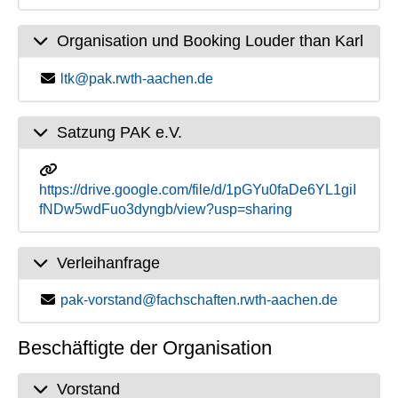
Organisation und Booking Louder than Karl
ltk@pak.rwth-aachen.de
Satzung PAK e.V.
https://drive.google.com/file/d/1pGYu0faDe6YL1giI
fNDw5wdFuo3dyngb/view?usp=sharing
Verleihanfrage
pak-vorstand@fachschaften.rwth-aachen.de
Beschäftigte der Organisation
Vorstand