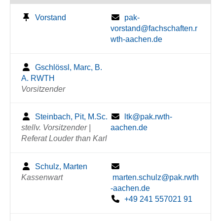
Vorstand
pak-
vorstand@fachschaften.r
wth-aachen.de
Gschlössl, Marc, B.
A. RWTH
Vorsitzender
Steinbach, Pit, M.Sc.
ltk@pak.rwth-
stellv. Vorsitzender |
aachen.de
Referat Louder than Karl
Schulz, Marten
Kassenwart
marten.schulz@pak.rwth
-aachen.de
+49 241 557021 91