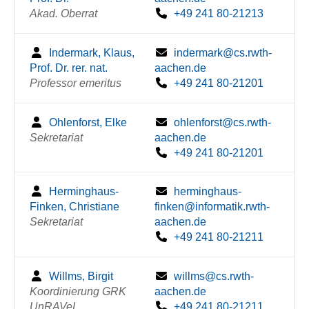
Akad. Oberrat
+49 241 80-21213
Indermark, Klaus,
indermark@cs.rwth-
Prof. Dr. rer. nat.
aachen.de
Professor emeritus
+49 241 80-21201
Ohlenforst, Elke
ohlenforst@cs.rwth-
Sekretariat
aachen.de
+49 241 80-21201
Herminghaus-
herminghaus-
Finken, Christiane
finken@informatik.rwth-
Sekretariat
aachen.de
+49 241 80-21211
Willms, Birgit
willms@cs.rwth-
Koordinierung GRK
aachen.de
UnRAVeL
+49 241 80-21211