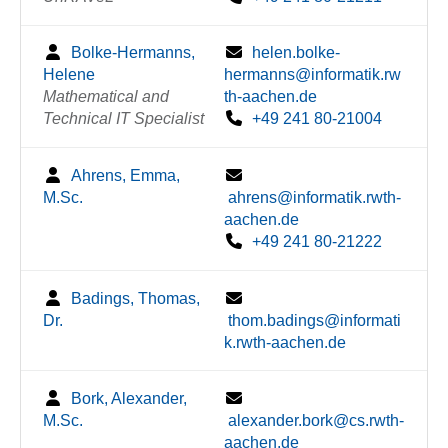
Bolke-Hermanns,
helen.bolke-
Helene
hermanns@informatik.rw
Mathematical and
th-aachen.de
Technical IT Specialist
+49 241 80-21004
Ahrens, Emma,
M.Sc.
ahrens@informatik.rwth-
aachen.de
+49 241 80-21222
Badings, Thomas,
Dr.
thom.badings@informati
k.rwth-aachen.de
Bork, Alexander,
M.Sc.
alexander.bork@cs.rwth-
aachen.de