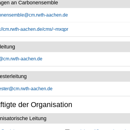
agen an Carbonensemble
onensemble@cm.rwth-aachen.de
s://cm.rwth-aachen.de/cms/~mxqpr
leitung
@cm.rwth-aachen.de
esterleitung
ester@cm.rwth-aachen.de
tigte der Organisation
nisatorische Leitung