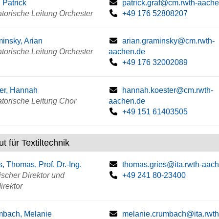
, Patrick
patrick.graf@cm.rwth-aach
torische Leitung Orchester
+49 176 52808207
insky, Arian
arian.graminsky@cm.rwth-
torische Leitung Orchester
aachen.de
+49 176 32002089
er, Hannah
hannah.koester@cm.rwth-
torische Leitung Chor
aachen.de
+49 151 61403505
tut für Textiltechnik
s, Thomas, Prof. Dr.-Ing.
thomas.gries@ita.rwth-aac
scher Direktor und
+49 241 80-23400
direktor
mbach, Melanie
melanie.crumbach@ita.rwth