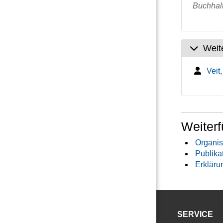
Buchhal
Weit
Veit,
Weiterf
Organis
Publika
Erkläru
SERVICE