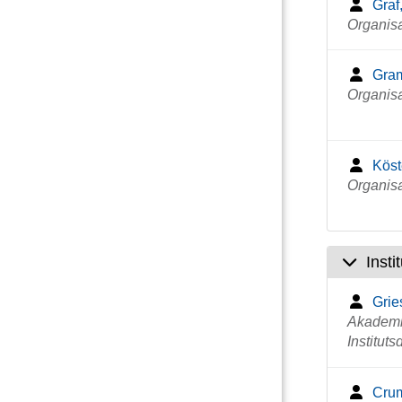
Graf
Organisa
Gram
Organisa
Köst
Organisa
Insti
Grie
Akademi
Instituts
Cru