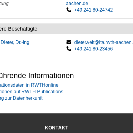
tung
aachen.de
+49 241 80-24742
ere Beschäftigte
 Dieter, Dr.-Ing.
dieter.veit@ita.rwth-aachen
+49 241 80-23456
ührende Informationen
ationsdaten in RWTHonline
tionen auf RWTH Publications
ng zur Datenherkunft
KONTAKT