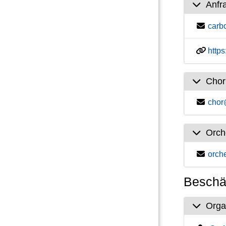
Anfr
carb
http
Chor
chor
Orch
orch
Beschäf
Orga