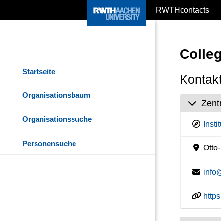
RWTHcontacts
Colle
Startseite
Kontakt
Organisationsbaum
Zent
Organisationssuche
Insti
Personensuche
Otto-
info
http