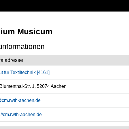
gium Musicum
informationen
raladresse
tut für Textiltechnik [4161]
Blumenthal-Str. 1, 52074 Aachen
@cm.rwth-aachen.de
s://cm.rwth-aachen.de