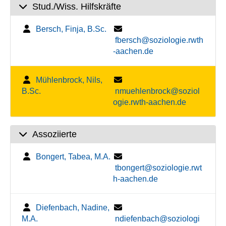
Stud./Wiss. Hilfskräfte
Bersch, Finja, B.Sc.
fbersch@soziologie.rwth
-aachen.de
Mühlenbrock, Nils,
B.Sc.
nmuehlenbrock@soziol
ogie.rwth-aachen.de
Assoziierte
Bongert, Tabea, M.A.
tbongert@soziologie.rwt
h-aachen.de
Diefenbach, Nadine,
M.A.
ndiefenbach@soziologi