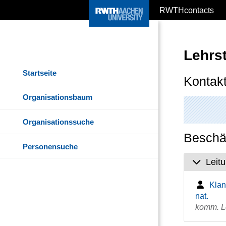
RWTHcontacts
Lehrs
Startseite
Kontakt
Organisationsbaum
Organisationssuche
Beschäf
Personensuche
Leit
Klan
nat.
komm. Le