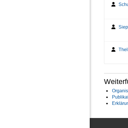
Schu
Siep
Thel
Weiterf
Organis
Publika
Erkläru