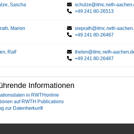
lze, Sascha
schulze@itmc.rwth-aachen
+49 241 80-26513
rath, Marion
sieprath@itmc.rwth-aachen
+49 241 80-26467
en, Ralf
thelen@itmc.rwth-aachen.d
+49 241 80-26487
ührende Informationen
ationsdaten in RWTHonline
tionen auf RWTH Publications
ng zur Datenherkunft