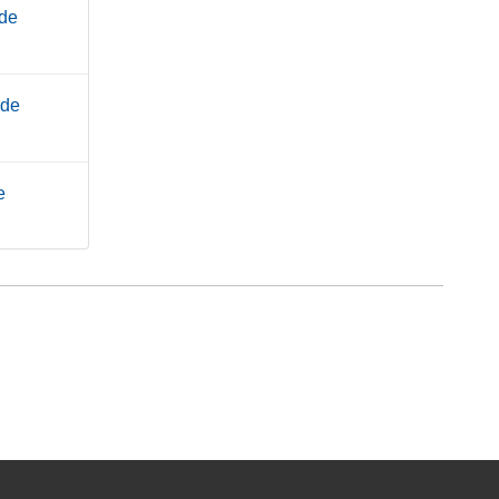
.de
.de
e