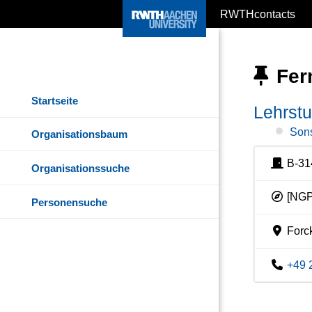
RWTHcontacts
Fer
Startseite
Lehrstu
Sons
Organisationsbaum
B-31
Organisationssuche
[NGP
Personensuche
Forc
+49 