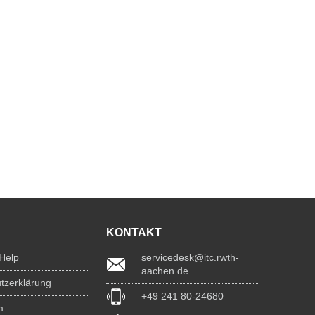
KONTAKT
 Help
servicedesk@itc.rwth-
aachen.de
tzerklärung
+49 241 80-24680
m