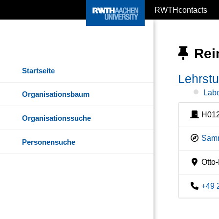
RWTHcontacts
Rei
Startseite
Lehrstu
Lab
Organisationsbaum
H012
Organisationssuche
Samm
Personensuche
Otto-
+49 