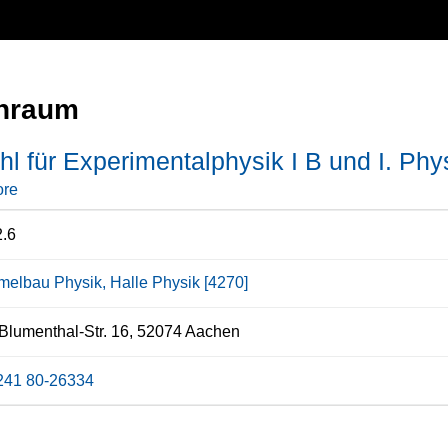
nraum
hl für Experimentalphysik I B und I. Phys
ore
.6
elbau Physik, Halle Physik [4270]
Blumenthal-Str. 16, 52074 Aachen
241 80-26334