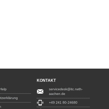
KONTAKT
 Help
servicedesk@itc.rwth-
aachen.de
tzerklärung
+49 241 80-24680
m