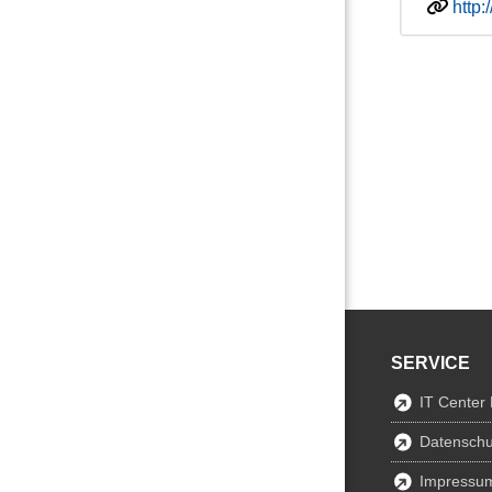
http
SERVICE
IT Center
Datenschu
Impressu