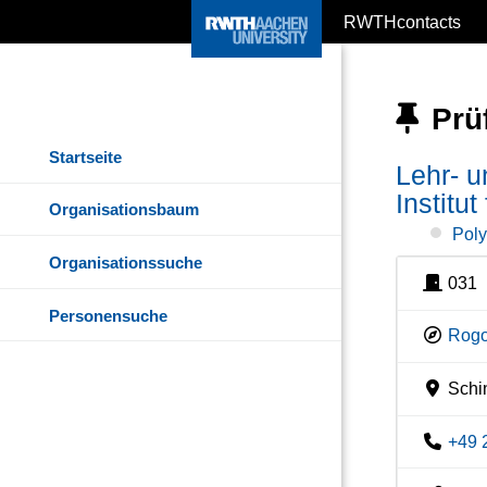
RWTHcontacts
Prü
Startseite
Lehr- 
Institu
Organisationsbaum
Poly
Organisationssuche
031
Personensuche
Rogo
Schin
+49 