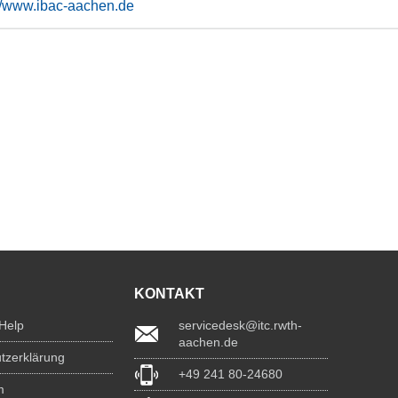
://www.ibac-aachen.de
KONTAKT
 Help
servicedesk@itc.rwth-
aachen.de
tzerklärung
+49 241 80-24680
m