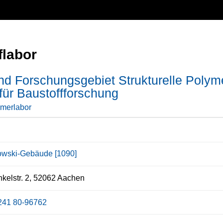
flabor
und Forschungsgebiet Strukturelle Pol
t für Baustoffforschung
merlabor
wski-Gebäude [1090]
kelstr. 2, 52062 Aachen
241 80-96762