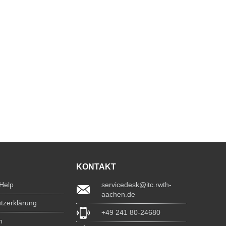
KONTAKT
 Help
servicedesk@itc.rwth-
aachen.de
tzerklärung
+49 241 80-24680
m