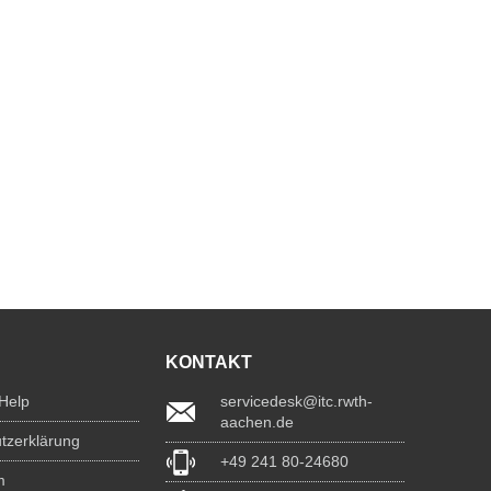
KONTAKT
 Help
servicedesk@itc.rwth-
aachen.de
tzerklärung
+49 241 80-24680
m