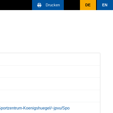
Drucken
DE
EN
/Sportzentrum-Koenigshuegel/~jpvu/Spo