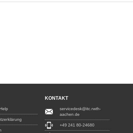
KONTAKT
 Help
servicedesk@itc.rwth-
aachen.de
tzerklärung
+49 241 80-24680
m