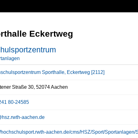
rthalle Eckertweg
hulsportzentrum
tanlagen
schulsportzentrum Sporthalle, Eckertweg [2112]
ener Straße 30, 52074 Aachen
241 80-24585
@hsz.rwth-aachen.de
://hochschulsport.rwth-aachen.de/cms/HSZ/Sport/Sportanlagen