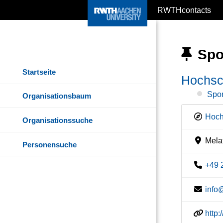
RWTHcontacts
Spo
Startseite
Hochsc
Spor
Organisationsbaum
Hoch
Organisationssuche
Melat
Personensuche
+49 
info
http