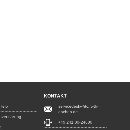
KONTAKT
 Help
servicedesk@itc.rwth-
aachen.de
tzerklärung
+49 241 80-24680
m