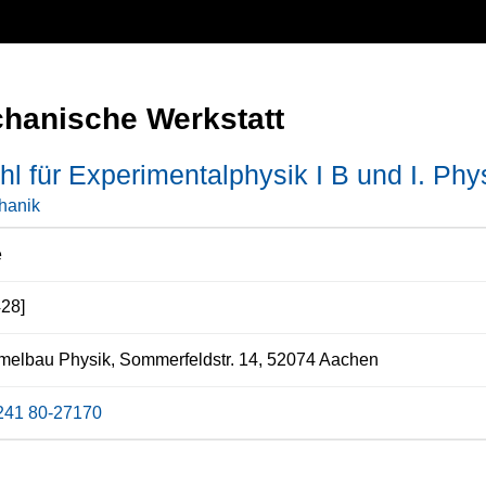
hanische Werkstatt
hl für Experimentalphysik I B und I. Phys
hanik
e
428]
elbau Physik, Sommerfeldstr. 14, 52074 Aachen
241 80-27170