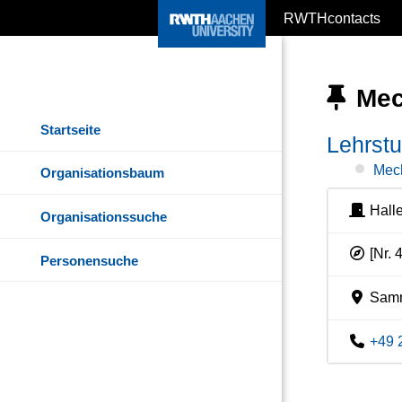
RWTHcontacts
Mec
Startseite
Lehrstu
Mec
Organisationsbaum
Hall
Organisationssuche
[Nr. 
Personensuche
Samm
+49 