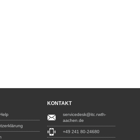
KONTAKT
 Help
servicedesk@itc.rwth-
aachen.de
tzerklärung
+49 241 80-24680
m