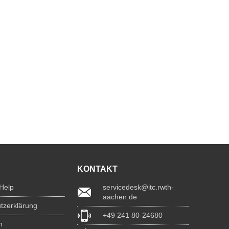
KONTAKT
 Help
servicedesk@itc.rwth-
aachen.de
tzerklärung
+49 241 80-24680
m