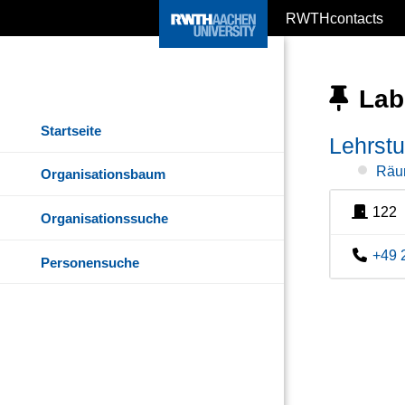
RWTHcontacts
Lab
Startseite
Lehrstu
Räu
Organisationsbaum
122
Organisationssuche
+49 
Personensuche