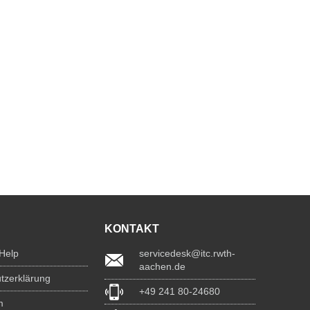
KONTAKT
 Help
servicedesk@itc.rwth-
aachen.de
tzerklärung
+49 241 80-24680
m