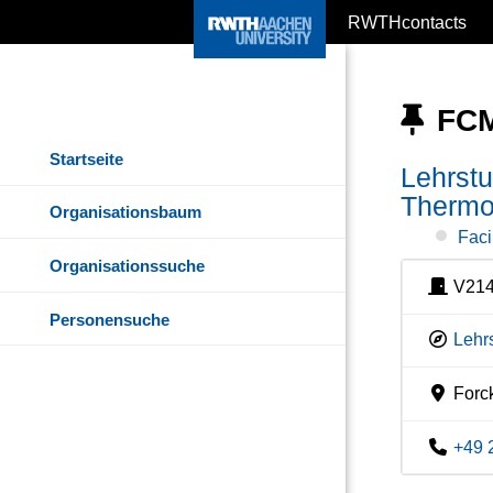
RWTHcontacts
FCM
Startseite
Lehrstu
Thermo
Organisationsbaum
Faci
Organisationssuche
V21
Personensuche
Lehr
Forck
+49 