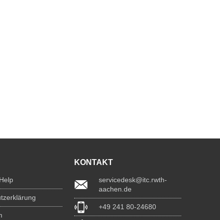
KONTAKT
 Help
servicedesk@itc.rwth-
aachen.de
tzerklärung
+49 241 80-24680
m