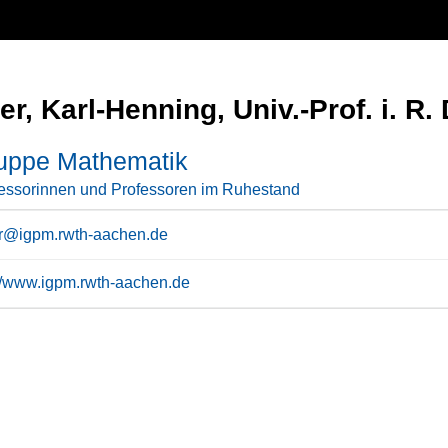
r, Karl-Henning, Univ.-Prof. i. R. D
uppe Mathematik
essorinnen und Professoren im Ruhestand
r@igpm.rwth-aachen.de
://www.igpm.rwth-aachen.de