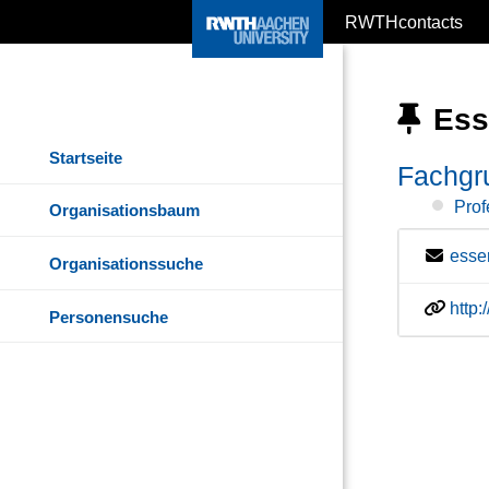
RWTHcontacts
Esse
Startseite
Fachgr
Prof
Organisationsbaum
esse
Organisationssuche
http
Personensuche