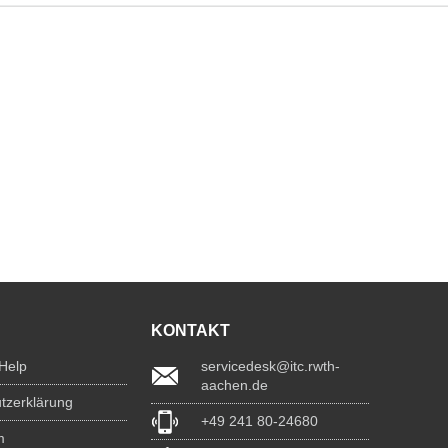
KONTAKT
 Help
servicedesk@itc.rwth-
aachen.de
tzerklärung
+49 241 80-24680
m