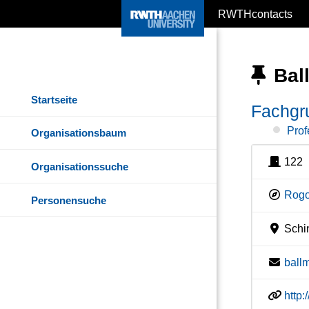
RWTHcontacts
Ball
Startseite
Fachgr
Prof
Organisationsbaum
122
Organisationssuche
Rogo
Personensuche
Schin
ball
http