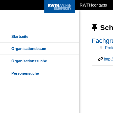
RWTHcontacts
Scho
Startseite
Fachgr
Prof
Organisationsbaum
http
Organisationssuche
Personensuche