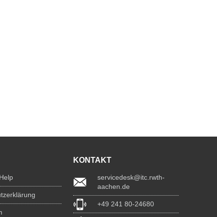
KONTAKT
 Help
servicedesk@itc.rwth-
aachen.de
tzerklärung
+49 241 80-24680
m