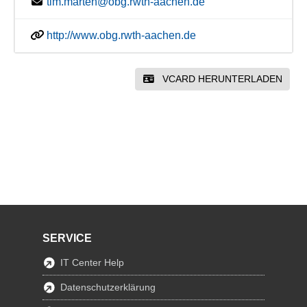
tim.marten@obg.rwth-aachen.de
http://www.obg.rwth-aachen.de
VCARD HERUNTERLADEN
SERVICE
IT Center Help
Datenschutzerklärung