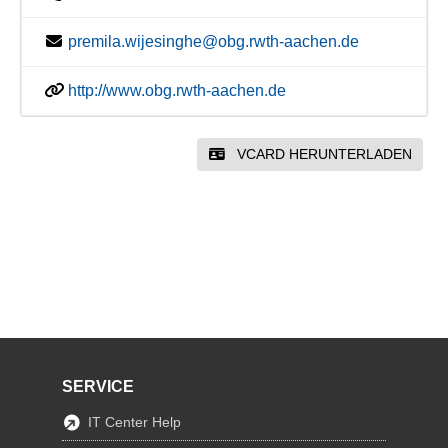
premila.wijesinghe@obg.rwth-aachen.de
http://www.obg.rwth-aachen.de
VCARD HERUNTERLADEN
SERVICE
IT Center Help