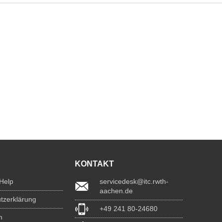
KONTAKT
 Help
servicedesk@itc.rwth-
aachen.de
tzerklärung
+49 241 80-24680
m