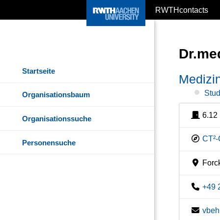
RWTHcontacts
Dr.med
Startseite
Medizin
Stud
Organisationsbaum
6.12
Organisationssuche
CT²-
Personensuche
Forck
+49 
vbeh