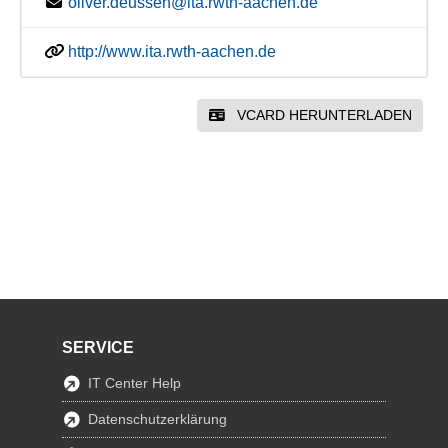
oliver.deussen@ita.rwth-aachen.de
http://www.ita.rwth-aachen.de
VCARD HERUNTERLADEN
SERVICE
IT Center Help
Datenschutzerklärung