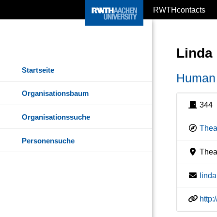
RWTHcontacts
Linda
Startseite
Human 
Organisationsbaum
344
Organisationssuche
Thea
Personensuche
Theat
lind
http