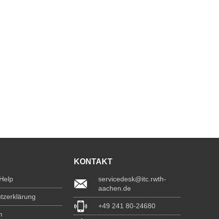
KONTAKT
 Help
servicedesk@itc.rwth-
aachen.de
tzerklärung
+49 241 80-24680
m