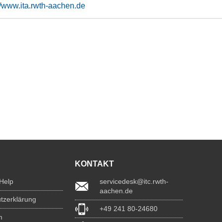
://www.ita.rwth-aachen.de
KONTAKT
 Help
servicedesk@itc.rwth-
aachen.de
tzerklärung
+49 241 80-24680
m