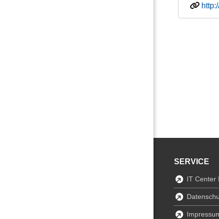
http
SERVICE
IT Center
Datenschu
Impressu