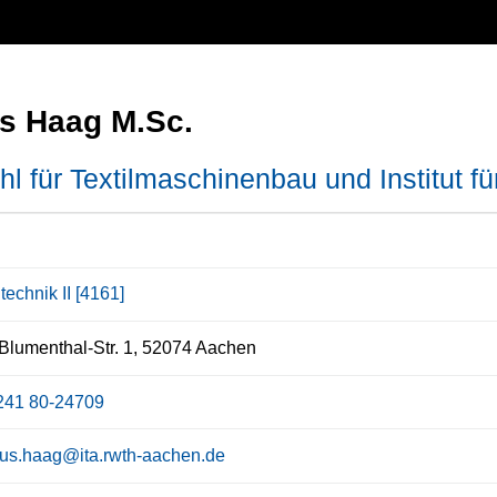
s Haag M.Sc.
hl für Textilmaschinenbau und Institut für
ltechnik II [4161]
Blumenthal-Str. 1, 52074 Aachen
241 80-24709
us.haag@ita.rwth-aachen.de