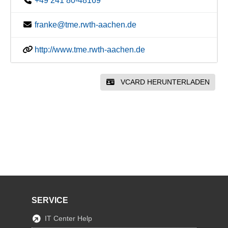
+49 241 80-48169
franke@tme.rwth-aachen.de
http://www.tme.rwth-aachen.de
VCARD HERUNTERLADEN
SERVICE
IT Center Help