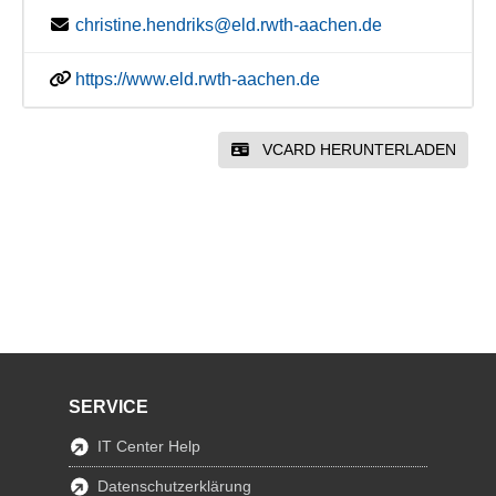
christine.hendriks@eld.rwth-aachen.de
https://www.eld.rwth-aachen.de
VCARD HERUNTERLADEN
SERVICE
IT Center Help
Datenschutzerklärung