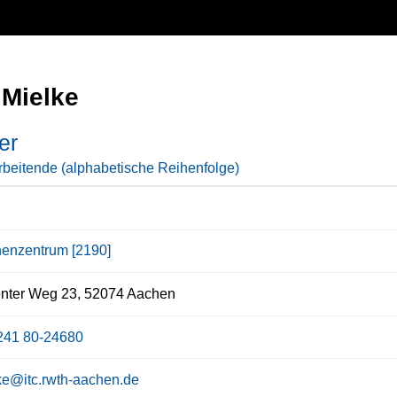
 Mielke
er
rbeitende (alphabetische Reihenfolge)
enzentrum [2190]
enter Weg 23, 52074 Aachen
241 80-24680
ke@itc.rwth-aachen.de