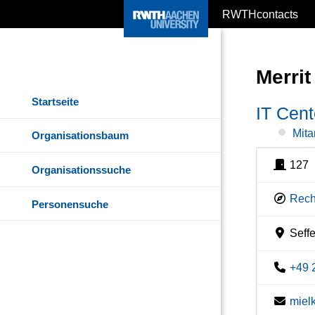
RWTHcontacts
Merrit
Startseite
IT Cent
Mita
Organisationsbaum
127
Organisationssuche
Rech
Personensuche
Seff
+49 
miel