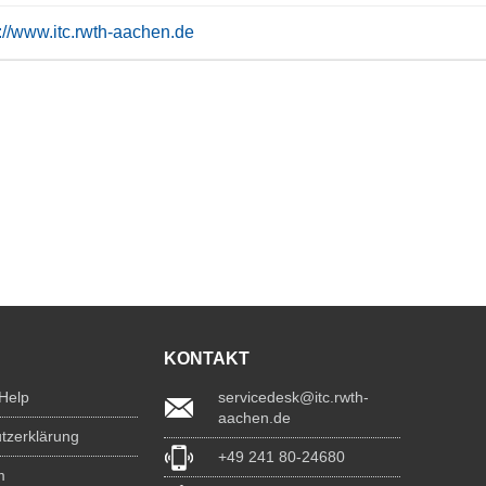
s://www.itc.rwth-aachen.de
KONTAKT
 Help
servicedesk@itc.rwth-
aachen.de
tzerklärung
+49 241 80-24680
m