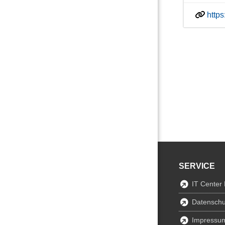
http
SERVICE
IT Center
Datenschu
Impressu