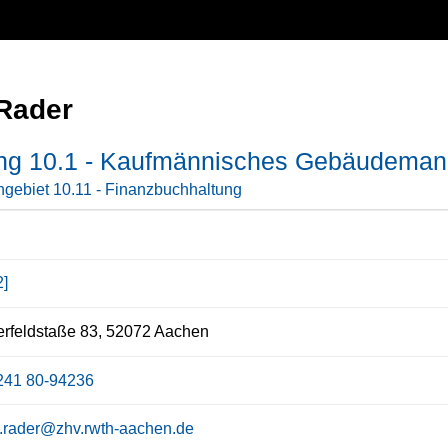
 Rader
ung 10.1 - Kaufmännisches Gebäudema
gebiet 10.11 - Finanzbuchhaltung
2]
rfeldstaße 83, 52072 Aachen
241 80-94236
a.rader@zhv.rwth-aachen.de