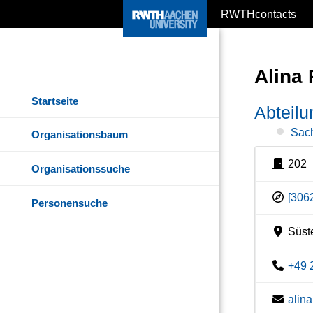
RWTHcontacts
Alina
Startseite
Abteil
Sach
Organisationsbaum
202
Organisationssuche
[306
Personensuche
Süste
+49 
alin