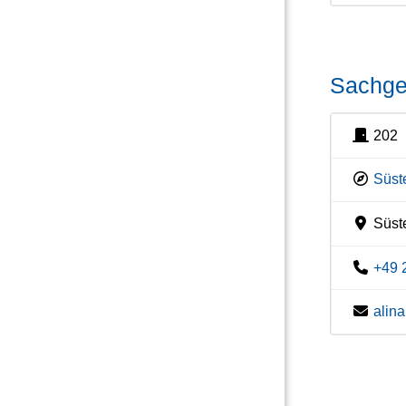
Sachgeb
202
Süste
Süste
+49 
alin