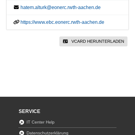
hatem.alturk@eonerc.rwth-aachen.de
https://www.ebc.eonerc.rwth-aachen.de
VCARD HERUNTERLADEN
SERVICE
IT Center Help
Datenschutzerklärung