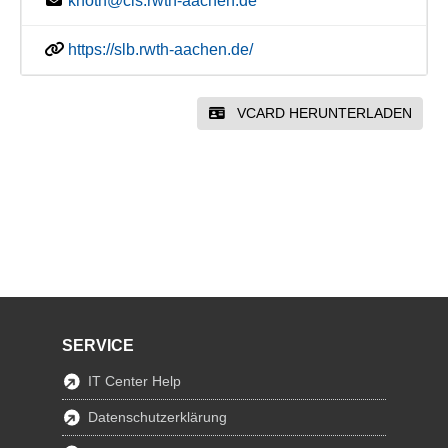
knoth@cls.rwth-aachen.de
https://slb.rwth-aachen.de/
VCARD HERUNTERLADEN
SERVICE
IT Center Help
Datenschutzerklärung