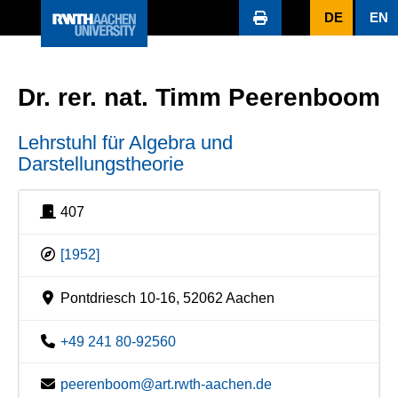
DE
EN
Dr. rer. nat. Timm Peerenboom
Lehrstuhl für Algebra und
Darstellungstheorie
407
[1952]
Pontdriesch 10-16, 52062 Aachen
+49 241 80-92560
peerenboom@art.rwth-aachen.de