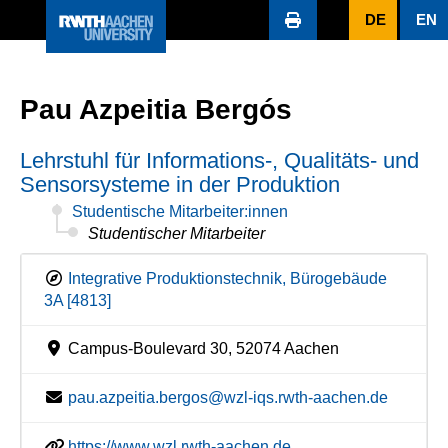
DE
EN
Pau Azpeitia Bergós
Lehrstuhl für Informations-, Qualitäts- und
Sensorsysteme in der Produktion
Studentische Mitarbeiter:innen
Studentischer Mitarbeiter
Integrative Produktionstechnik, Bürogebäude
3A [4813]
Campus-Boulevard 30, 52074 Aachen
pau.azpeitia.bergos@wzl-iqs.rwth-aachen.de
https://www.wzl.rwth-aachen.de