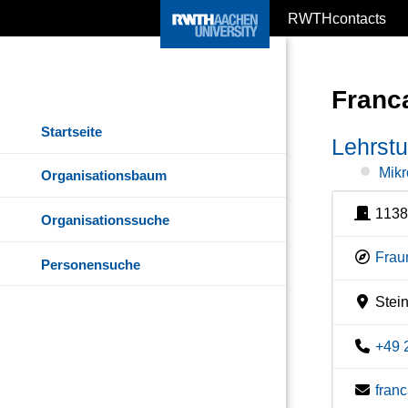
RWTHcontacts
Franc
Startseite
Lehrstu
Mikr
Organisationsbaum
1138
Organisationssuche
Fraun
Personensuche
Stein
+49 
fran