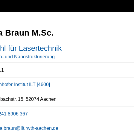
a Braun M.Sc.
hl für Lasertechnik
o- und Nanostrukturierung
.1
hofer-Institut ILT [4600]
bachstr. 15, 52074 Aachen
241 8906 367
ca.braun@llt.rwth-aachen.de