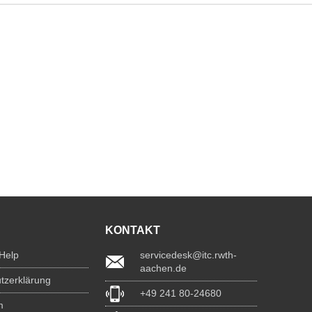
KONTAKT
 Help
servicedesk@itc.rwth-
aachen.de
tzerklärung
+49 241 80-24680
m