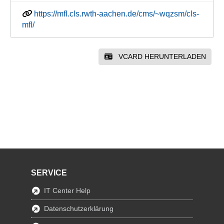
https://mfl.cls.rwth-aachen.de/cms/~wqzsm/cls-
mfl/
VCARD HERUNTERLADEN
SERVICE
IT Center Help
Datenschutzerklärung