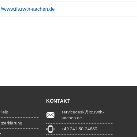
s://www.ifs.rwth-aachen.de
KONTAKT
 Help
servicedesk@itc.rwth-
aachen.de
tzerklärung
+49 241 80-24680
m