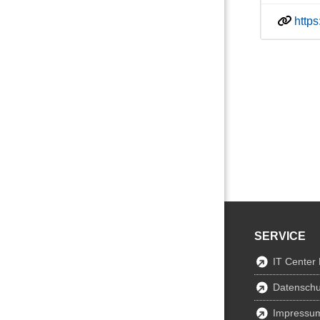
http
SERVICE
IT Center
Datenschu
Impressu